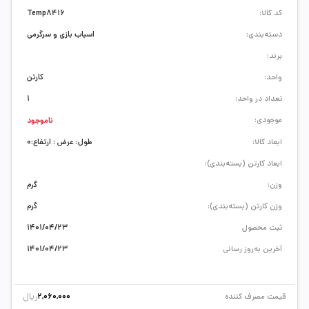
کد کالا:
Temp8416
دسته‌بندی:
اسباب بازی و سرگرمی
برند:
واحد:
کارتن
تعداد در واحد:
1
موجودی:
ناموجود
ابعاد کالا:
طول: عرض : ارتفاع:0
ابعاد کارتن (بسته‌بندی):
وزن:
گرم
وزن کارتن (بسته‌بندی):
گرم
ثبت محصول
1401/04/23
آخرین به‌روز رسانی
1401/04/23
ریال
قیمت مصرف کننده
2,060,000