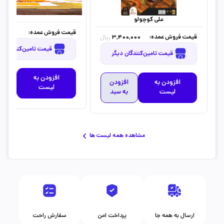
علی کوچولو
قیمت فروش عمده:
12,500
قیمت فروش عمده:
3,400,000
ریال
قیمت تامین‌کنندگان دیگر
قیمت تامین‌کنندگان دیگر
افزودن به
افز
افزودن به
افزودن
لیست
به 
لیست
به سبد
مشاهده همه لیست ها
ارسال به همه جا
پرداخت امن
سفارش راحت