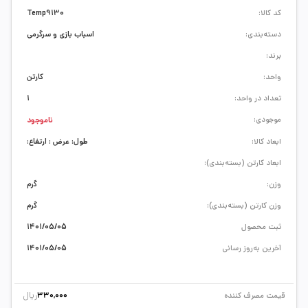
کد کالا:
Temp9130
دسته‌بندی:
اسباب بازی و سرگرمی
برند:
واحد:
کارتن
تعداد در واحد:
1
موجودی:
ناموجود
ابعاد کالا:
طول: عرض : ارتفاع:
ابعاد کارتن (بسته‌بندی):
وزن:
گرم
وزن کارتن (بسته‌بندی):
گرم
ثبت محصول
1401/05/05
آخرین به‌روز رسانی
1401/05/05
ریال
قیمت مصرف کننده
330,000