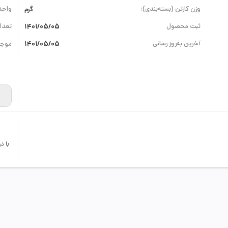
وزن کارتن (بسته‌بندی):
گرم
واحد
ثبت محصول
1401/05/05
تعداد
آخرین به‌روز رسانی
1401/05/05
موجو
با د