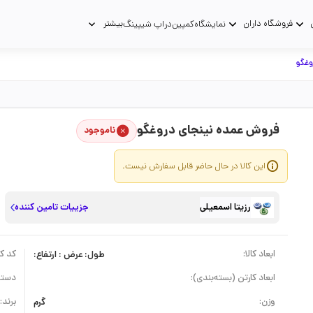
فروشگاه داران
بیشتر
نمایشگاه
کمپین
دراپ شیپینگ
وغگو
فروش عمده نینجای دروغگو
ناموجود
این کالا در حال حاضر قابل سفارش نیست.
رزیتا اسمعیلی
جزییات تامین کننده
ابعاد کالا:
طول: عرض : ارتفاع:
کد کال
ابعاد کارتن (بسته‌بندی):
دسته
وزن:
گرم
برند: