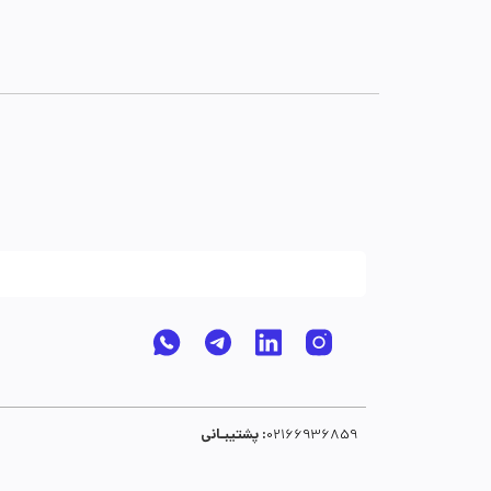
پشتیبـانی :
02166936859