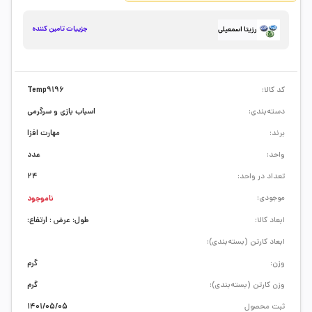
جزییات تامین کننده
رزیتا اسمعیلی
کد کالا:
Temp9196
دسته‌بندی:
اسباب بازی و سرگرمی
برند:
مهارت افزا
واحد:
عدد
تعداد در واحد:
24
موجودی:
ناموجود
ابعاد کالا:
طول: عرض : ارتفاع:
ابعاد کارتن (بسته‌بندی):
وزن:
گرم
وزن کارتن (بسته‌بندی):
گرم
ثبت محصول
1401/05/05