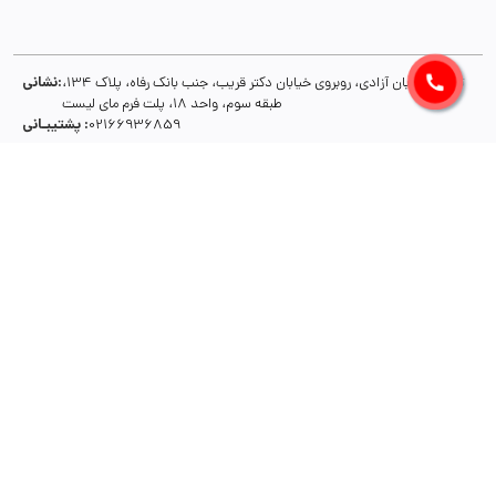
نشانی:
تهران، خیابان آزادی، روبروی خیابان دکتر قریب، جنب بانک رفاه، پلاک 134،
طبقه سوم، واحد 18، پلت فرم مای لیست
پشتیبـانی :
02166936859
راسته بازار اصناف، مای‌لیست
مای لیست، یک سرویس خلاقانه مبتنی بر آی تی و راه کاری راهبردی در ارتقا شیوه های
تجارت و توسعه کسب و کارهاست. با استفاده از ابزارهای مای لیست می توانید
محصولات و خدمات تان را به شیوه کارآمدتری به مشتریانتان عرضه کنید و جایگاه و
سهم بازارتان را ارتقا دهید. فرایندهای سازمانی تان را بهینه سازی کنید، هزینه ها را
کاهش دهید و رضایت مشتریانتان را از محصولات و خدمات تان ارتقا دهید. مجموعه
ابزارهای مای لیست، از سوی گروهی از متخصصین توسعه کسب و کار ایجاد شده و برای
توسعه و همـــــــــــگانی کردن استفاده از تکنولوژی در ارتقا فرایندهای سازمانی و
فروش، برنامه های گسترده ای دارد. برای ارتباط با ما و ایجاد همکاری و هم افزایی، با ما
تماس بگیرید.