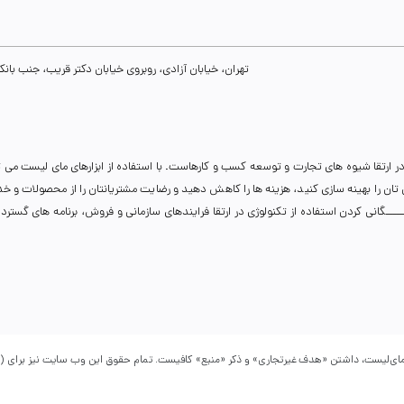
تهران، خیابان آزادی، روبروی خیابان دکتر قریب، جنب بانک رفاه، پلاک 134، طبقه سوم، واحد 8
ر ارتقا شیوه های تجارت و توسعه کسب و کارهاست. با استفاده از ابزارهای مای لیست می 
نی تان را بهینه سازی کنید، هزینه ها را کاهش دهید و رضایت مشتریانتان را از محصولات و 
انی کردن استفاده از تکنولوژی در ارتقا فرایندهای سازمانی و فروش، برنامه های گسترده ای 
 مای‌لیست، داشتن «هدف غیرتجاری» و ذکر «منبع» کافیست. تمام حقوق اين وب ‌سايت نیز برای (