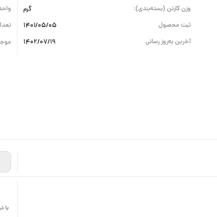
وزن کارتن (بسته‌بندی):
گرم
واحد
ثبت محصول
1401/05/05
تعداد
آخرین به‌روز رسانی
1402/07/19
موجو
با د