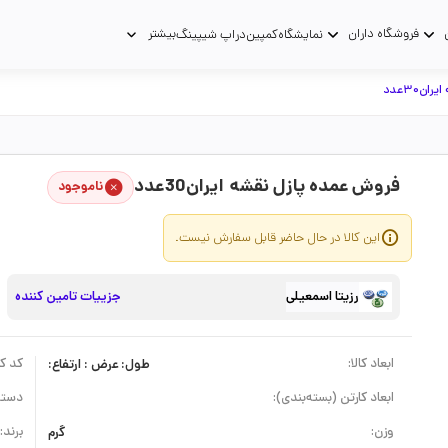
فروشگاه داران
بیشتر
نمایشگاه
کمپین
دراپ شیپینگ
ان30عدد
فروش عمده پازل نقشه ایران30عدد
ناموجود
این کالا در حال حاضر قابل سفارش نیست.
رزیتا اسمعیلی
جزییات تامین کننده
ابعاد کالا:
طول: عرض : ارتفاع:
کد کال
ابعاد کارتن (بسته‌بندی):
دسته
وزن:
گرم
برند: