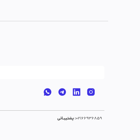
پشتیبـانی :
02166936859