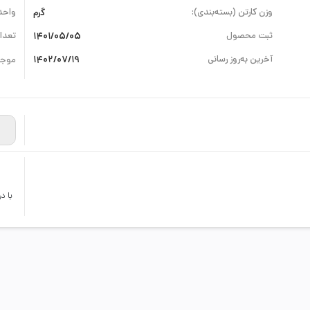
وزن کارتن (بسته‌بندی):
گرم
واحد
ثبت محصول
1401/05/05
تعداد
آخرین به‌روز رسانی
1402/07/19
موجو
با د