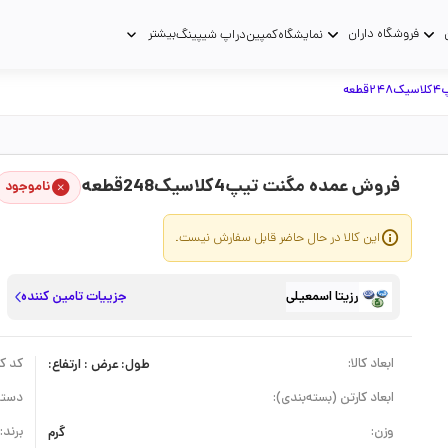
فروشگاه داران
بیشتر
نمایشگاه
کمپین
دراپ شیپینگ
عه
فروش عمده مگنت تیپ4کلاسیک248قطعه
ناموجود
این کالا در حال حاضر قابل سفارش نیست.
رزیتا اسمعیلی
جزییات تامین کننده
ابعاد کالا:
طول: عرض : ارتفاع:
کد کال
ابعاد کارتن (بسته‌بندی):
دسته
وزن:
گرم
برند: