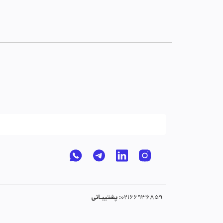
پشتیبـانی :
02166936859