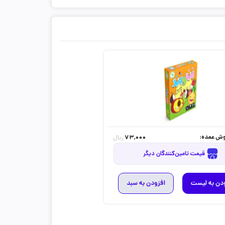
ش عمده:
73,000
ریال
قیمت تامین‌کنندگان دیگر
دن به لیست
افزودن به سبد