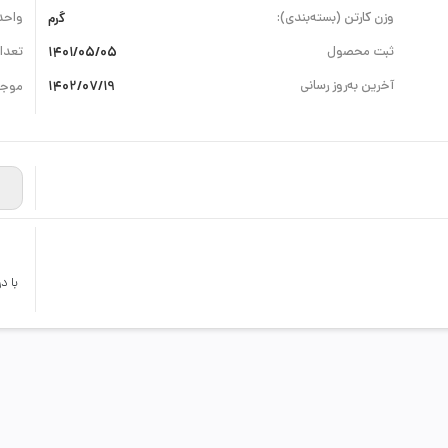
وزن کارتن (بسته‌بندی):
گرم
واحد
ثبت محصول
1401/05/05
تعداد
آخرین به‌روز رسانی
1402/07/19
موجو
با د