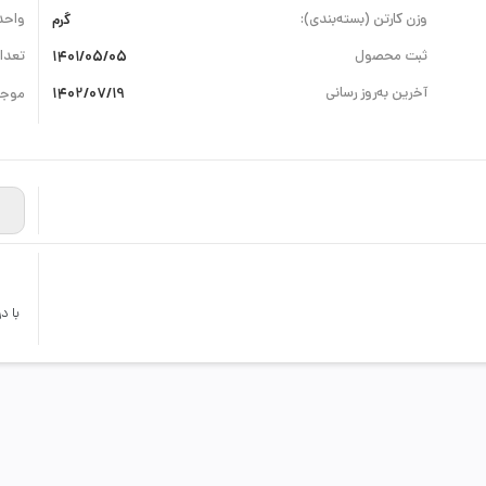
وزن کارتن (بسته‌بندی):
گرم
واحد
ثبت محصول
1401/05/05
تعداد
آخرین به‌روز رسانی
1402/07/19
موجو
با د