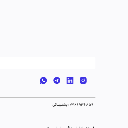
پشتیبـانی :
02166936859