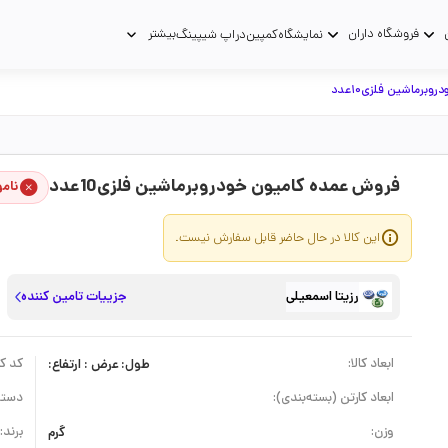
فروشگاه داران
بیشتر
نمایشگاه
کمپین
دراپ شیپینگ
وبرماشین فلزی10عدد
فروش عمده کامیون خودروبرماشین فلزی10عدد
نام
این کالا در حال حاضر قابل سفارش نیست.
رزیتا اسمعیلی
جزییات تامین کننده
ابعاد کالا:
طول: عرض : ارتفاع:
کد کال
ابعاد کارتن (بسته‌بندی):
دسته
وزن:
گرم
برند: