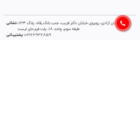
نشانی:
تهران، خیابان آزادی، روبروی خیابان دکتر قریب، جنب بانک رفاه، پلاک 134،
طبقه سوم، واحد 18، پلت فرم مای لیست
پشتیبـانی :
02166936859
راسته بازار اصناف، مای‌لیست
مای لیست، یک سرویس خلاقانه مبتنی بر آی تی و راه کاری راهبردی در ارتقا شیوه های
تجارت و توسعه کسب و کارهاست. با استفاده از ابزارهای مای لیست می توانید
محصولات و خدمات تان را به شیوه کارآمدتری به مشتریانتان عرضه کنید و جایگاه و
سهم بازارتان را ارتقا دهید. فرایندهای سازمانی تان را بهینه سازی کنید، هزینه ها را
کاهش دهید و رضایت مشتریانتان را از محصولات و خدمات تان ارتقا دهید. مجموعه
ابزارهای مای لیست، از سوی گروهی از متخصصین توسعه کسب و کار ایجاد شده و برای
توسعه و همـــــــــــگانی کردن استفاده از تکنولوژی در ارتقا فرایندهای سازمانی و
فروش، برنامه های گسترده ای دارد. برای ارتباط با ما و ایجاد همکاری و هم افزایی، با ما
تماس بگیرید.