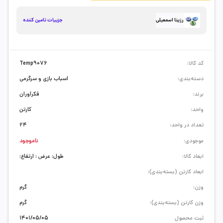
جزییات تامین کننده
رزیتا اسمعیلی
کد کالا:
Temp9076
دسته‌بندی:
اسباب بازی و سرگرمی
برند:
فکرآوران
واحد:
کارتن
تعداد در واحد:
24
موجودی:
ناموجود
ابعاد کالا:
طول: عرض : ارتفاع:
ابعاد کارتن (بسته‌بندی):
وزن:
گرم
وزن کارتن (بسته‌بندی):
گرم
ثبت محصول
1401/05/05