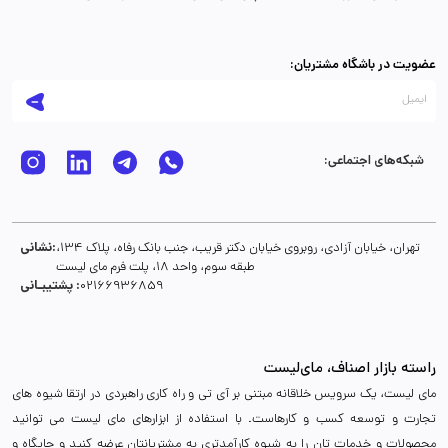
عضویت در باشگاه مشتریان:
شبکه‌های اجتماعی:
نشانی:
تهران، خیابان آزادی، روبروی خیابان دکتر قریب، جنب بانک رفاه، پلاک 134،
طبقه سوم، واحد 18، پلت فرم مای لیست
پشتیبـانی :
02166936859
راسته بازار اصناف، مای‌لیست
مای لیست، یک سرویس خلاقانه مبتنی بر آی تی و راه کاری راهبردی در ارتقا شیوه های
تجارت و توسعه کسب و کارهاست. با استفاده از ابزارهای مای لیست می توانید
محصولات و خدمات تان را به شیوه کارآمدتری به مشتریانتان عرضه کنید و جایگاه و