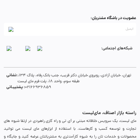
عضویت در باشگاه مشتریان:
شبکه‌های اجتماعی:
نشانی:
تهران، خیابان آزادی، روبروی خیابان دکتر قریب، جنب بانک رفاه، پلاک 134،
طبقه سوم، واحد 18، پلت فرم مای لیست
پشتیبـانی :
02166936859
راسته بازار اصناف، مای‌لیست
مای لیست، یک سرویس خلاقانه مبتنی بر آی تی و راه کاری راهبردی در ارتقا شیوه های
تجارت و توسعه کسب و کارهاست. با استفاده از ابزارهای مای لیست می توانید
محصولات و خدمات تان را به شیوه کارآمدتری به مشتریانتان عرضه کنید و جایگاه و