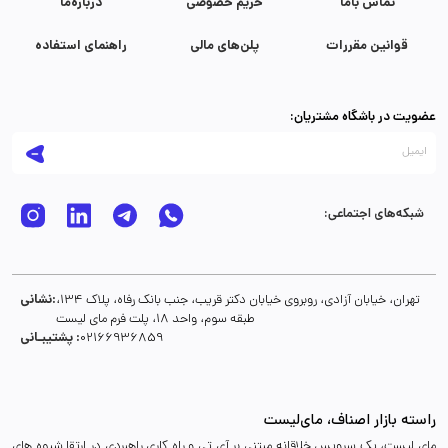
تماس با‌ما
حریم خصوصی
درباره‌ما
قوانین مقررات
پلن‌های مالی
راهنمای استفاده
عضویت در باشگاه مشتریان:
شبکه‌های اجتماعی:
نشانی:
تهران، خیابان آزادی، روبروی خیابان دکتر قریب، جنب بانک رفاه، پلاک 134،
طبقه سوم، واحد 18، پلت فرم مای لیست
پشتیبـانی :
02166936859
راسته بازار اصناف، مای‌لیست
مای لیست، یک سرویس خلاقانه مبتنی بر آی تی و راه کاری راهبردی در ارتقا شیوه های