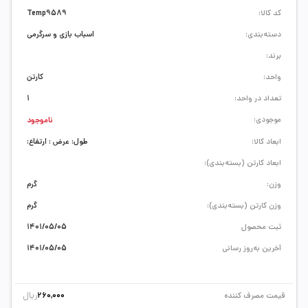
کد کالا:
Temp9589
دسته‌بندی:
اسباب بازی و سرگرمی
برند:
واحد:
کارتن
تعداد در واحد:
1
موجودی:
ناموجود
ابعاد کالا:
طول: عرض : ارتفاع:
ابعاد کارتن (بسته‌بندی):
وزن:
گرم
وزن کارتن (بسته‌بندی):
گرم
ثبت محصول
1401/05/05
آخرین به‌روز رسانی
1401/05/05
ریال
قیمت مصرف کننده
260,000