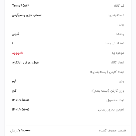
کد کالا:
Temp9582
دسته‌بندی:
اسباب بازی و سرگرمی
برند:
واحد:
کارتن
تعداد در واحد:
1
موجودی:
ناموجود
ابعاد کالا:
طول: عرض : ارتفاع:
ابعاد کارتن (بسته‌بندی):
وزن:
گرم
وزن کارتن (بسته‌بندی):
گرم
ثبت محصول
1401/05/05
آخرین به‌روز رسانی
1401/05/05
ریال
قیمت مصرف کننده
1,790,000