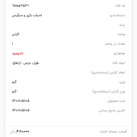
کد کالا:
Temp9531
دسته‌بندی:
اسباب بازی و سرگرمی
برند:
واحد:
کارتن
تعداد در واحد:
1
موجودی:
ناموجود
ابعاد کالا:
طول: عرض : ارتفاع:
ابعاد کارتن (بسته‌بندی):
وزن:
گرم
وزن کارتن (بسته‌بندی):
گرم
ثبت محصول
1401/05/05
آخرین به‌روز رسانی
1401/05/05
ریال
قیمت مصرف کننده
480,000