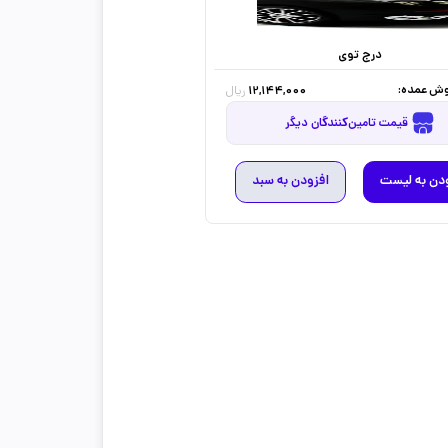
درج توی
ش عمده:
12,144,000
ریال
قیمت تامین‌کنندگان دیگر
دن به لیست
افزودن به سبد