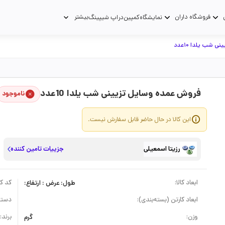
فروشگاه داران
بیشتر
نمایشگاه
کمپین
دراپ شیپینگ
ی شب یلدا 10عدد
فروش عمده وسایل تزیینی شب یلدا 10عدد
ناموجود
این کالا در حال حاضر قابل سفارش نیست.
رزیتا اسمعیلی
جزییات تامین کننده
ابعاد کالا:
طول: عرض : ارتفاع:
کد کال
ابعاد کارتن (بسته‌بندی):
دسته
وزن:
گرم
برند: