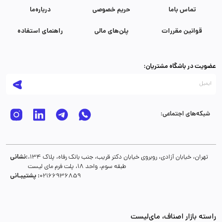
تماس با‌ما
حریم خصوصی
درباره‌ما
قوانین مقررات
پلن‌های مالی
راهنمای استفاده
عضویت در باشگاه مشتریان:
شبکه‌های اجتماعی:
نشانی:
تهران، خیابان آزادی، روبروی خیابان دکتر قریب، جنب بانک رفاه، پلاک 134،
طبقه سوم، واحد 18، پلت فرم مای لیست
پشتیبـانی :
02166936859
راسته بازار اصناف، مای‌لیست