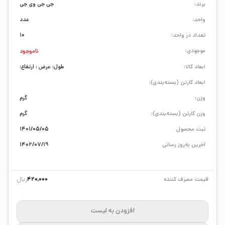
برند:
جی جی وی جی
واحد:
عدد
تعداد در واحد:
10
موجودی:
ناموجود
ابعاد کالا:
طول: عرض : ارتفاع:
ابعاد کارتن (بسته‌بندی):
وزن:
گرم
وزن کارتن (بسته‌بندی):
گرم
ثبت محصول
1401/05/05
آخرین به‌روز رسانی
1402/07/19
ریال
قیمت مصرف کننده
420,000
افزودن به لیست