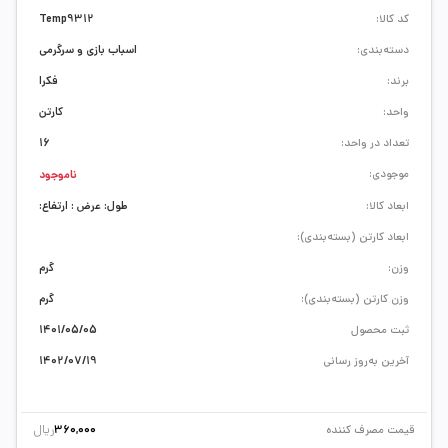
کد کالا:
Temp9312
دسته‌بندی:
اسباب بازی و سرگرمی
برند:
فکرا
واحد:
کارتن
تعداد در واحد:
16
موجودی:
ناموجود
ابعاد کالا:
طول: عرض : ارتفاع:
ابعاد کارتن (بسته‌بندی):
وزن:
گرم
وزن کارتن (بسته‌بندی):
گرم
ثبت محصول
1401/05/05
آخرین به‌روز رسانی
1402/07/19
ریال
قیمت مصرف کننده
360,000