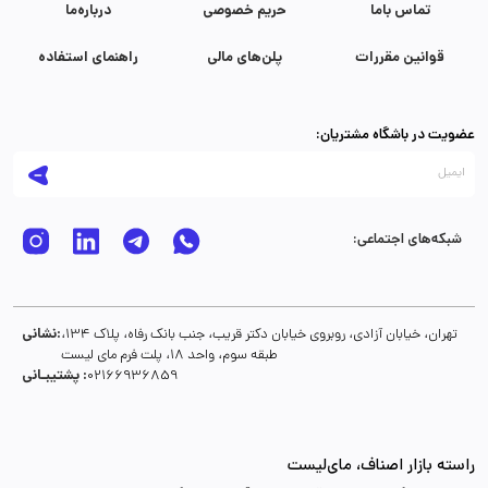
تماس با‌ما
حریم خصوصی
درباره‌ما
قوانین مقررات
پلن‌های مالی
راهنمای استفاده
عضویت در باشگاه مشتریان:
شبکه‌های اجتماعی:
نشانی:
تهران، خیابان آزادی، روبروی خیابان دکتر قریب، جنب بانک رفاه، پلاک 134،
طبقه سوم، واحد 18، پلت فرم مای لیست
پشتیبـانی :
02166936859
راسته بازار اصناف، مای‌لیست