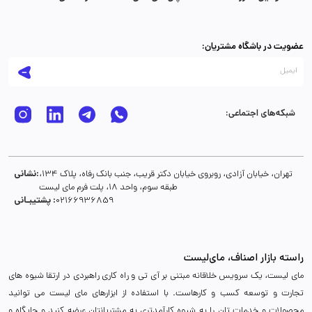
عضویت در باشگاه مشتریان:
شبکه‌های اجتماعی:
نشانی:
تهران، خیابان آزادی، روبروی خیابان دکتر قریب، جنب بانک رفاه، پلاک 134،
طبقه سوم، واحد 18، پلت فرم مای لیست
پشتیبـانی :
02166936859
راسته بازار اصناف، مای‌لیست
مای لیست، یک سرویس خلاقانه مبتنی بر آی تی و راه کاری راهبردی در ارتقا شیوه های
تجارت و توسعه کسب و کارهاست. با استفاده از ابزارهای مای لیست می توانید
محصولات و خدمات تان را به شیوه کارآمدتری به مشتریانتان عرضه کنید و جایگاه و