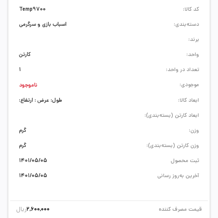
کد کالا:
Temp9700
دسته‌بندی:
اسباب بازی و سرگرمی
برند:
واحد:
کارتن
تعداد در واحد:
1
موجودی:
ناموجود
ابعاد کالا:
طول: عرض : ارتفاع:
ابعاد کارتن (بسته‌بندی):
وزن:
گرم
وزن کارتن (بسته‌بندی):
گرم
ثبت محصول
1401/05/05
آخرین به‌روز رسانی
1401/05/05
ریال
قیمت مصرف کننده
2,600,000