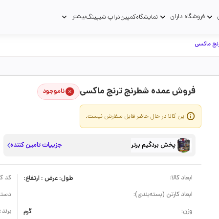
فروشگاه داران
بیشتر
نمایشگاه
کمپین
دراپ شیپینگ
نج ماکسی
فروش عمده شطرنج ترنج ماکسی
ناموجود
این کالا در حال حاضر قابل سفارش نیست.
پخش بردگیم برتر
جزییات تامین کننده
ابعاد کالا:
طول: عرض : ارتفاع:
کد کال
ابعاد کارتن (بسته‌بندی):
دسته
وزن:
گرم
برند: