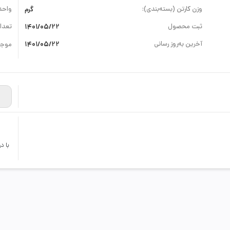
وزن کارتن (بسته‌بندی):
گرم
واحد
ثبت محصول
1401/05/22
تعداد
آخرین به‌روز رسانی
1401/05/22
موجو
با د