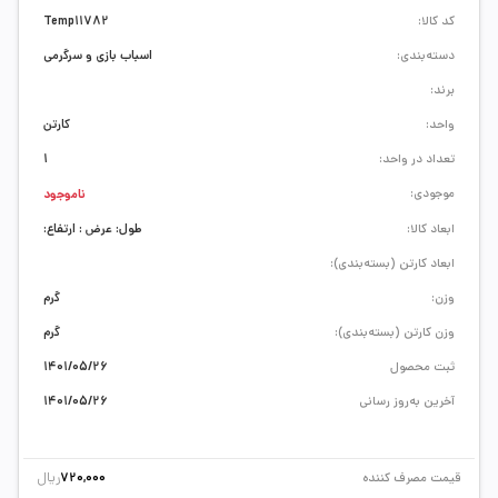
کد کالا:
Temp11782
دسته‌بندی:
اسباب بازی و سرگرمی
برند:
واحد:
کارتن
تعداد در واحد:
1
موجودی:
ناموجود
ابعاد کالا:
طول: عرض : ارتفاع:
ابعاد کارتن (بسته‌بندی):
وزن:
گرم
وزن کارتن (بسته‌بندی):
گرم
ثبت محصول
1401/05/26
آخرین به‌روز رسانی
1401/05/26
ریال
قیمت مصرف کننده
720,000