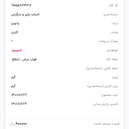
کد کالا:
Temp83437
دسته‌بندی:
اسباب بازی و سرگرمی
برند:
ردتویز
واحد:
کارتن
تعداد در واحد:
1
موجودی:
ناموجود
ابعاد کالا:
طول: عرض : ارتفاع:
ابعاد کارتن (بسته‌بندی):
وزن:
گرم
وزن کارتن (بسته‌بندی):
گرم
ثبت محصول
1401/06/19
آخرین به‌روز رسانی
1401/06/19
ریال
قیمت مصرف کننده
900,000