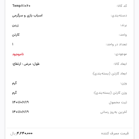
کد کالا:
Temp81060
دسته‌بندی:
اسباب بازی و سرگرمی
برند:
زرین
واحد:
کارتن
تعداد در واحد:
1
موجودی:
ناموجود
ابعاد کالا:
طول: عرض : ارتفاع:
ابعاد کارتن (بسته‌بندی):
وزن:
گرم
وزن کارتن (بسته‌بندی):
گرم
ثبت محصول
1401/06/19
آخرین به‌روز رسانی
1401/06/19
ریال
قیمت مصرف کننده
4,240,000