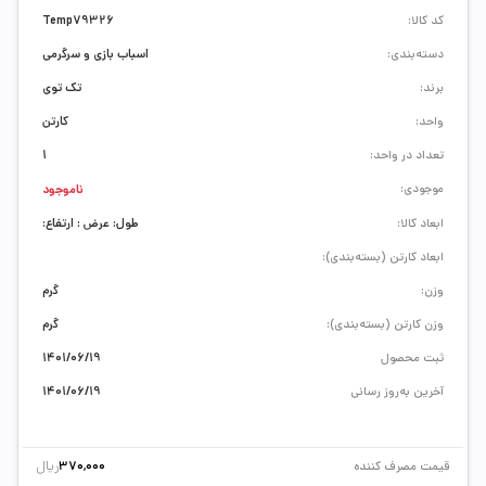
کد کالا:
Temp79326
دسته‌بندی:
اسباب بازی و سرگرمی
برند:
تک توی
واحد:
کارتن
تعداد در واحد:
1
موجودی:
ناموجود
ابعاد کالا:
طول: عرض : ارتفاع:
ابعاد کارتن (بسته‌بندی):
وزن:
گرم
وزن کارتن (بسته‌بندی):
گرم
ثبت محصول
1401/06/19
آخرین به‌روز رسانی
1401/06/19
ریال
قیمت مصرف کننده
370,000