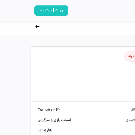
ورود | ثبت نام
جود
ا:
Temp80362
‌بندی:
اسباب بازی و سرگرمی
بافرزندان