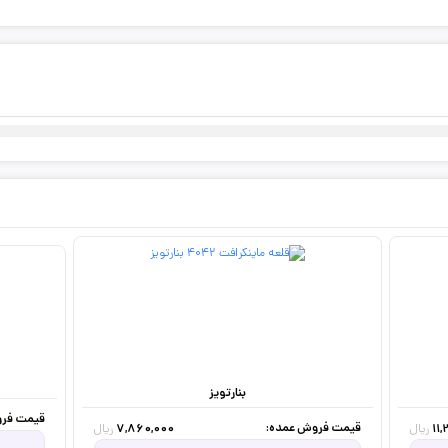
بنارتویز
قیمت فرو
قیمت فروش عمده:
7,860,000
11
ریال
ریال