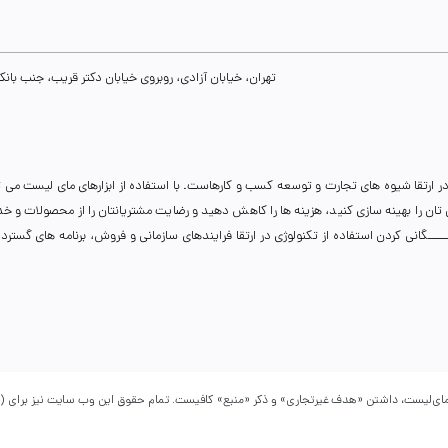
تهران، خیابان آزادی، روبروی خیابان دکتر قریب، جنب بانک رفاه، پلاک 134، طبقه سوم، واحد 8
ر ارتقا شیوه های تجارت و توسعه کسب و کارهاست. با استفاده از ابزارهای مای لیست می 
نی تان را بهینه سازی کنید، هزینه ها را کاهش دهید و رضایت مشتریانتان را از محصولات و 
انی کردن استفاده از تکنولوژی در ارتقا فرایندهای سازمانی و فروش، برنامه های گسترده ای 
 مای‌لیست، داشتن «هدف غیرتجاری» و ذکر «منبع» کافیست. تمام حقوق اين وب ‌سايت نیز برای (