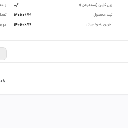
وزن کارتن (بسته‌بندی):
گرم
واحد
ثبت محصول
1401/06/19
تعداد
آخرین به‌روز رسانی
1401/06/19
موجو
با د