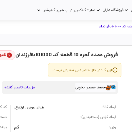
فروشگاه داران
بیشتر
نمایشگاه
کمپین
دراپ شیپینگ
فروش عمده آجره 10 قطعه کد 101000بافرزندان
نامو
این کالا در حال حاضر قابل سفارش نیست.
محمد حسین نخچی
جزییات تامین کننده
ابعاد کالا:
طول: عرض : ارتفاع:
کد کال
ابعاد کارتن (بسته‌بندی):
دسته
وزن:
گرم
برند: