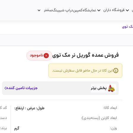
فروشگاه داران
بیشتر
نمایشگاه
کمپین
دراپ شیپینگ
مک توی
فروش عمده گوریل نر مک توی
ناموجود
این کالا در حال حاضر قابل سفارش نیست.
پخش برتر
جزییات تامین کننده
ابعاد کالا:
طول: عرض : ارتفاع:
کد کال
ابعاد کارتن (بسته‌بندی):
دسته
وزن:
گرم
برند: