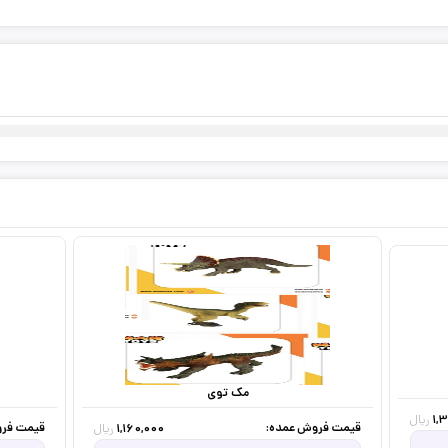
مک توی
1,
ریال
قیمت فروش عمده:
قیمت فرو
1,160,000
ریال