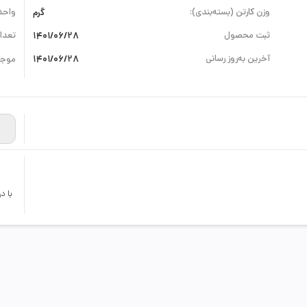
وزن کارتن (بسته‌بندی):
گرم
واحد
ثبت محصول
1401/06/28
تعداد
آخرین به‌روز رسانی
1401/06/28
موجو
با د