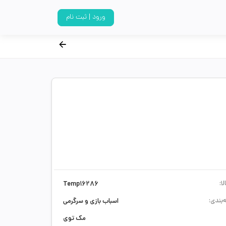
ورود | ثبت نام
ا:
Temp16286
‌بندی:
اسباب بازی و سرگرمی
مک توی