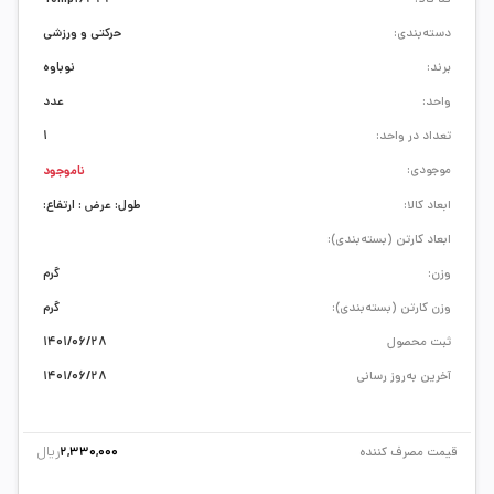
دسته‌بندی:
حرکتی و ورزشی
برند:
نوباوه
واحد:
عدد
تعداد در واحد:
1
موجودی:
ناموجود
ابعاد کالا:
طول: عرض : ارتفاع:
ابعاد کارتن (بسته‌بندی):
وزن:
گرم
وزن کارتن (بسته‌بندی):
گرم
ثبت محصول
1401/06/28
آخرین به‌روز رسانی
1401/06/28
ریال
قیمت مصرف کننده
2,330,000