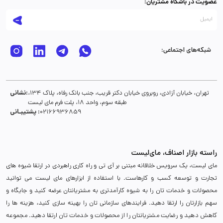
عضویت در باشگاه مشتریان:
شبکه‌های اجتماعی:
نشانی:
تهران، خیابان آزادی، روبروی خیابان دکتر قریب، جنب بانک رفاه، پلاک 134،
طبقه سوم، واحد 18، پلت فرم مای لیست
پشتیبـانی :
02166936859
راسته بازار اصناف، مای‌لیست
مای لیست، یک سرویس خلاقانه مبتنی بر آی تی و راه کاری راهبردی در ارتقا شیوه های
تجارت و توسعه کسب و کارهاست. با استفاده از ابزارهای مای لیست می توانید
محصولات و خدمات تان را به شیوه کارآمدتری به مشتریانتان عرضه کنید و جایگاه و
سهم بازارتان را ارتقا دهید. فرایندهای سازمانی تان را بهینه سازی کنید، هزینه ها را
کاهش دهید و رضایت مشتریانتان را از محصولات و خدمات تان ارتقا دهید. مجموعه