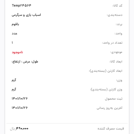
کد کالا:
Temp24564
دسته‌بندی:
اسباب بازی و سرگرمی
برند:
بافوم
واحد:
عدد
تعداد در واحد:
1
موجودی:
ناموجود
ابعاد کالا:
طول: عرض : ارتفاع:
ابعاد کارتن (بسته‌بندی):
وزن:
گرم
وزن کارتن (بسته‌بندی):
گرم
ثبت محصول
1401/10/26
آخرین به‌روز رسانی
1401/10/26
ریال
قیمت مصرف کننده
490,000