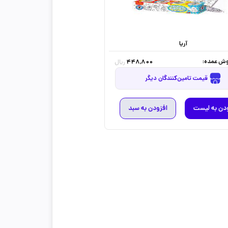
آریا
ش عمده:
448,800
ریال
قیمت تامین‌کنندگان دیگر
دن به لیست
افزودن به سبد