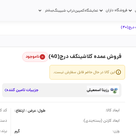
فروشگاه داران
بیشتر
نمایشگاه
کمپین
دراپ شیپینگ
رج(40)
فروش عمده کلاشینکف درج(40)
ناموجود
این کالا در حال حاضر قابل سفارش نیست.
رزیتا اسمعیلی
جزییات تامین کننده
ابعاد کالا:
طول: عرض : ارتفاع:
کد کال
ابعاد کارتن (بسته‌بندی):
دسته
وزن:
گرم
برند: