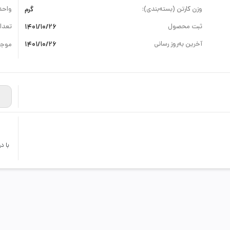
وزن کارتن (بسته‌بندی):
گرم
واحد
ثبت محصول
1401/10/26
تعداد
آخرین به‌روز رسانی
1401/10/26
موجو
با د