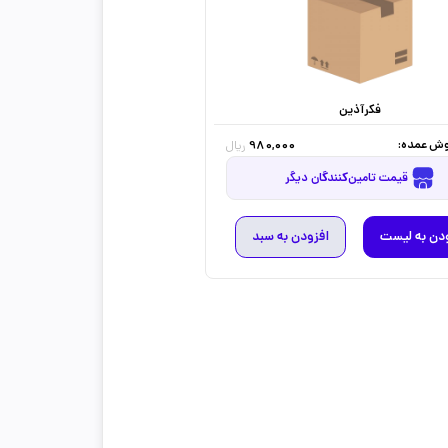
فکرآذین
ش عمده:
980,000
ریال
قیمت تامین‌کنندگان دیگر
دن به لیست
افزودن به سبد