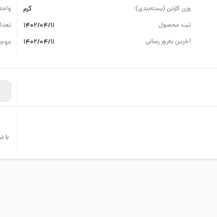
وزن کارتن (بسته‌بندی):
گرم
واحد
ثبت محصول
1402/04/11
تعداد
آخرین به‌روز رسانی
1402/04/11
موجو
با د