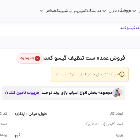
فروشگاه داران
بیشتر
نمایشگاه
کمپین
دراپ شیپینگ
 گیسو کمد
فروش عمده ست تنظیف گیسو کمد
ناموجود
این کالا در حال حاضر قابل سفارش نیست.
مجموعه پخش انواع اسباب بازی برند توحید
جزییات تامین کننده
ابعاد کالا:
طول: عرض : ارتفاع:
کد کال
ابعاد کارتن (بسته‌بندی):
دسته
وزن:
گرم
برند: