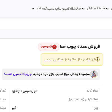
فروشگاه داران
بیشتر
نمایشگاه
کمپین
دراپ شیپینگ
فروش عمده چوب خط
ناموجود
این کالا در حال حاضر قابل سفارش نیست.
مجموعه پخش انواع اسباب بازی برند توحید
جزییات تامین کننده
ابعاد کالا:
طول: عرض : ارتفاع:
کد کال
ابعاد کارتن (بسته‌بندی):
دسته
وزن:
گرم
برند: