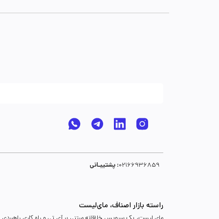
پشتیبـانی :
02166936859
راسته بازار اصناف، مای‌لیست
مای لیست، یک سرویس خلاقانه مبتنی بر آی تی و راه کاری راهبردی د