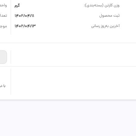
وزن کارتن (بسته‌بندی):
گرم
واحد
ثبت محصول
1402/04/11
تعداد
آخرین به‌روز رسانی
1402/04/13
موجو
با د