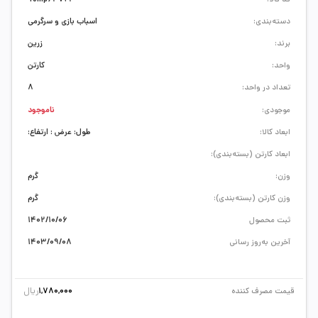
دسته‌بندی:
اسباب بازی و سرگرمی
برند:
زرین
واحد:
کارتن
تعداد در واحد:
8
موجودی:
ناموجود
ابعاد کالا:
طول: عرض : ارتفاع:
ابعاد کارتن (بسته‌بندی):
وزن:
گرم
وزن کارتن (بسته‌بندی):
گرم
ثبت محصول
1402/10/06
آخرین به‌روز رسانی
1403/09/08
ریال
قیمت مصرف کننده
1,780,000