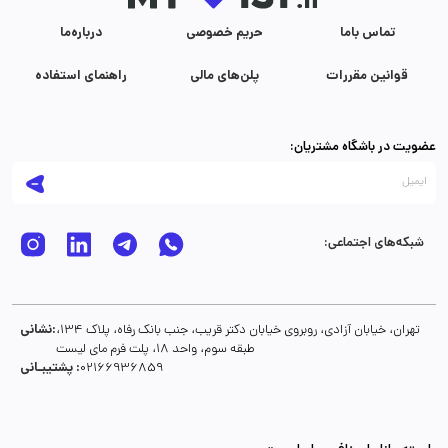
تماس با‌ما
حریم خصوصی
درباره‌ما
قوانین مقررات
پلن‌های مالی
راهنمای استفاده
عضویت در باشگاه مشتریان:
شبکه‌های اجتماعی:
نشانی:
تهران، خیابان آزادی، روبروی خیابان دکتر قریب، جنب بانک رفاه، پلاک 134،
طبقه سوم، واحد 18، پلت فرم مای لیست
پشتیبـانی :
02166936859