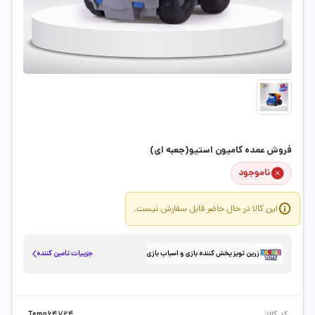
فروش عمده کامیون استیو(جعبه ای)
ناموجود
این کالا در حال حاضر قابل سفارش نیست.
جزییات تامین کننده
زرین تویز پخش کننده بازی و اسباب بازی
کد کالا:
Temp64724