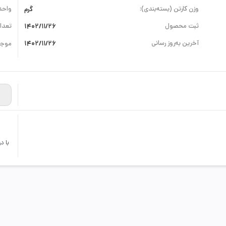
وزن کارتن (بسته‌بندی):
گرم
واحد
ثبت محصول
1402/11/26
تعداد
آخرین به‌روز رسانی
1402/11/26
موجو
با د