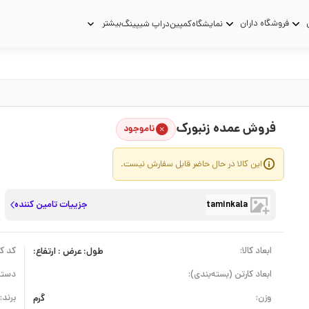
فروشگاه داران
بیشتر
نمایشگاه
کمپین
دراپ شیپینگ
فروش عمده زنبورک
ناموجود
این کالا در حال حاضر قابل سفارش نیست.
taminkala
جزییات تامین کننده
ابعاد کالا:
طول: عرض : ارتفاع:
کد کال
ابعاد کارتن (بسته‌بندی):
دسته
وزن:
گرم
برند: