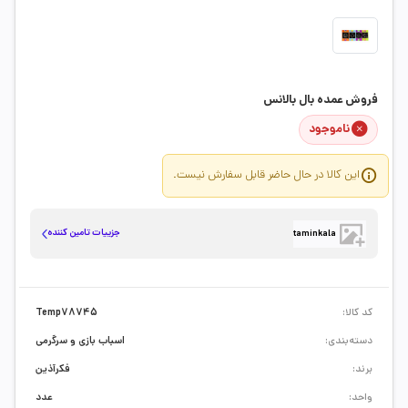
فروش عمده بال بالانس
ناموجود
این کالا در حال حاضر قابل سفارش نیست.
جزییات تامین کننده
taminkala
کد کالا:
Temp78745
دسته‌بندی:
اسباب بازی و سرگرمی
برند:
فکرآذین
واحد:
عدد