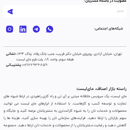
عضویت در باشگاه مشتریان:
شبکه‌های اجتماعی:
نشانی:
تهران، خیابان آزادی، روبروی خیابان دکتر قریب، جنب بانک رفاه، پلاک 134،
طبقه سوم، واحد 18، پلت فرم مای لیست
پشتیبـانی :
02166936859
راسته بازار اصناف، مای‌لیست
مای لیست، یک سرویس خلاقانه مبتنی بر آی تی و راه کاری راهبردی در ارتقا شیوه های
تجارت و توسعه کسب و کارهاست. با استفاده از ابزارهای مای لیست می توانید
محصولات و خدمات تان را به شیوه کارآمدتری به مشتریانتان عرضه کنید و جایگاه و
سهم بازارتان را ارتقا دهید. فرایندهای سازمانی تان را بهینه سازی کنید، هزینه ها را
کاهش دهید و رضایت مشتریانتان را از محصولات و خدمات تان ارتقا دهید. مجموعه