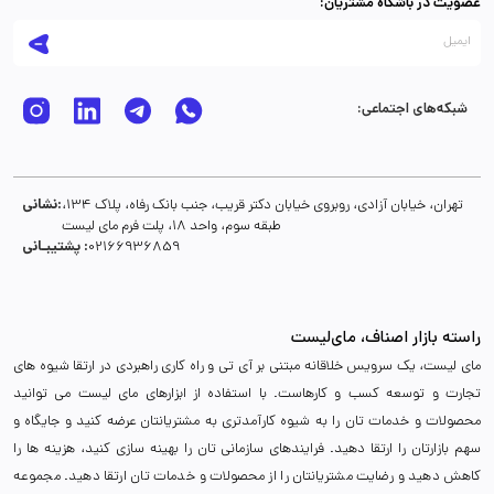
عضویت در باشگاه مشتریان:
شبکه‌های اجتماعی:
نشانی:
تهران، خیابان آزادی، روبروی خیابان دکتر قریب، جنب بانک رفاه، پلاک 134،
طبقه سوم، واحد 18، پلت فرم مای لیست
پشتیبـانی :
02166936859
راسته بازار اصناف، مای‌لیست
مای لیست، یک سرویس خلاقانه مبتنی بر آی تی و راه کاری راهبردی در ارتقا شیوه های
تجارت و توسعه کسب و کارهاست. با استفاده از ابزارهای مای لیست می توانید
محصولات و خدمات تان را به شیوه کارآمدتری به مشتریانتان عرضه کنید و جایگاه و
سهم بازارتان را ارتقا دهید. فرایندهای سازمانی تان را بهینه سازی کنید، هزینه ها را
کاهش دهید و رضایت مشتریانتان را از محصولات و خدمات تان ارتقا دهید. مجموعه