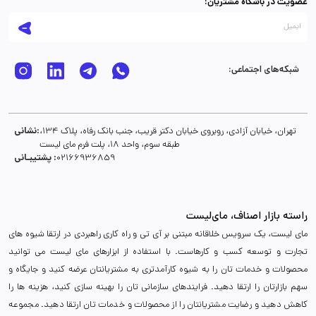
عضویت در باشگاه مشتریان:
شبکه‌های اجتماعی:
نشانی:
تهران، خیابان آزادی، روبروی خیابان دکتر قریب، جنب بانک رفاه، پلاک 134،
طبقه سوم، واحد 18، پلت فرم مای لیست
پشتیبـانی :
02166936859
راسته بازار اصناف، مای‌لیست
مای لیست، یک سرویس خلاقانه مبتنی بر آی تی و راه کاری راهبردی در ارتقا شیوه های
تجارت و توسعه کسب و کارهاست. با استفاده از ابزارهای مای لیست می توانید
محصولات و خدمات تان را به شیوه کارآمدتری به مشتریانتان عرضه کنید و جایگاه و
سهم بازارتان را ارتقا دهید. فرایندهای سازمانی تان را بهینه سازی کنید، هزینه ها را
کاهش دهید و رضایت مشتریانتان را از محصولات و خدمات تان ارتقا دهید. مجموعه