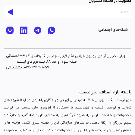
عضویت در باشگاه مشتریان:
شبکه‌های اجتماعی:
نشانی:
تهران، خیابان آزادی، روبروی خیابان دکتر قریب، جنب بانک رفاه، پلاک 134،
طبقه سوم، واحد 18، پلت فرم مای لیست
پشتیبـانی :
02166936859
راسته بازار اصناف، مای‌لیست
مای لیست، یک سرویس خلاقانه مبتنی بر آی تی و راه کاری راهبردی در ارتقا شیوه های
تجارت و توسعه کسب و کارهاست. با استفاده از ابزارهای مای لیست می توانید
محصولات و خدمات تان را به شیوه کارآمدتری به مشتریانتان عرضه کنید و جایگاه و
سهم بازارتان را ارتقا دهید. فرایندهای سازمانی تان را بهینه سازی کنید، هزینه ها را
کاهش دهید و رضایت مشتریانتان را از محصولات و خدمات تان ارتقا دهید. مجموعه