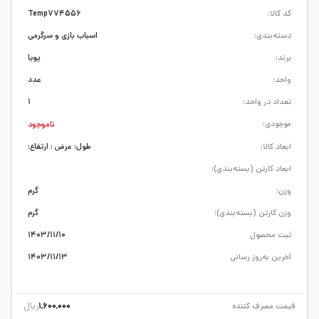
کد کالا:
Temp774556
دسته‌بندی:
اسباب بازی و سرگرمی
برند:
پویا
واحد:
عدد
تعداد در واحد:
1
موجودی:
ناموجود
ابعاد کالا:
طول: عرض : ارتفاع:
ابعاد کارتن (بسته‌بندی):
وزن:
گرم
وزن کارتن (بسته‌بندی):
گرم
ثبت محصول
1403/11/10
آخرین به‌روز رسانی
1403/11/13
ریال
قیمت مصرف کننده
1,600,000