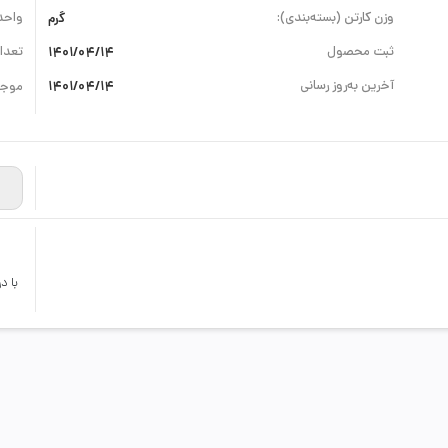
وزن کارتن (بسته‌بندی):
گرم
واحد
ثبت محصول
1401/04/14
تعداد
آخرین به‌روز رسانی
1401/04/14
موجو
با د