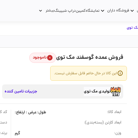
فروشگاه داران
بیشتر
نمایشگاه
کمپین
دراپ شیپینگ
ک توی
فروش عمده گوسفند مک توی
ناموجود
این کالا در حال حاضر قابل سفارش نیست.
تولیدی مک توی
جزییات تامین کننده
ابعاد کالا:
طول: عرض : ارتفاع:
کد کال
ابعاد کارتن (بسته‌بندی):
دسته
وزن:
گرم
برند: