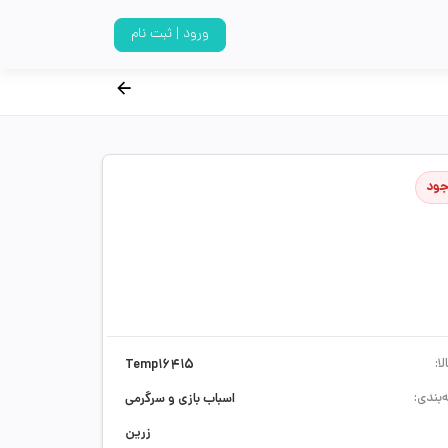
ورود | ثبت نام
جود
ا:
Temp16415
‌بندی:
اسباب بازی و سرگرمی
زرین