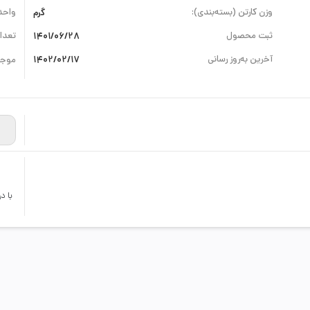
وزن کارتن (بسته‌بندی):
گرم
واحد
ثبت محصول
1401/06/28
تعداد
آخرین به‌روز رسانی
1402/02/17
موجو
با د