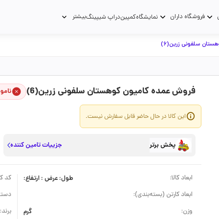
فروشگاه داران
بیشتر
نمایشگاه
کمپین
دراپ شیپینگ
هستان سلفونی زرین(6)
فروش عمده کامیون کوهستان سلفونی زرین(6)
نامو
این کالا در حال حاضر قابل سفارش نیست.
پخش برتر
جزییات تامین کننده
ابعاد کالا:
طول: عرض : ارتفاع:
کد کال
ابعاد کارتن (بسته‌بندی):
دسته
وزن:
گرم
برند: