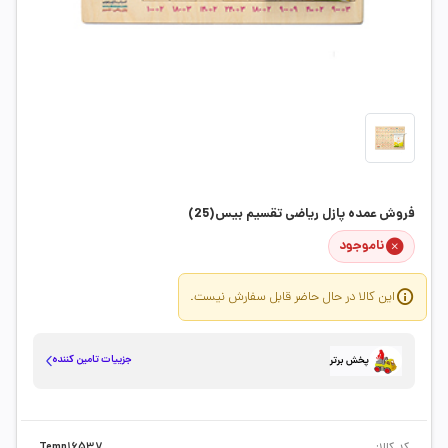
فروش عمده پازل ریاضی تقسیم بیس(25)
ناموجود
این کالا در حال حاضر قابل سفارش نیست.
جزییات تامین کننده
پخش برتر
کد کالا:
Temp16537